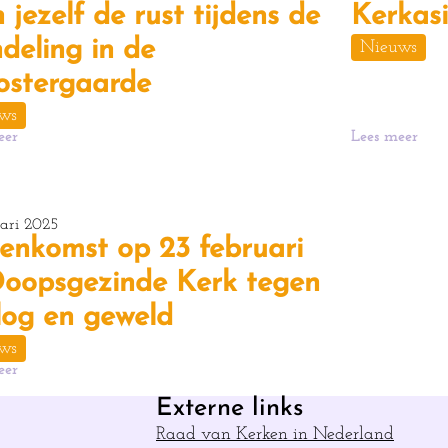
 jezelf de rust tijdens de
Kerkas
deling in de
Nieuws
ostergaarde
ws
eer
Lees meer
uari 2025
eenkomst op 23 februari
Doopsgezinde Kerk tegen
log en geweld
ws
eer
Externe links
Raad van Kerken in Nederland