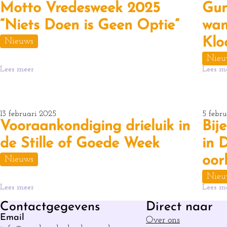
Motto Vredesweek 2025
Gun
“Niets Doen is Geen Optie”
wan
Klo
Nieuws
Nieu
Lees meer
Lees m
13 februari 2025
5 febr
Vooraankondiging drieluik in
Bij
de Stille of Goede Week
in 
oor
Nieuws
Nieu
Lees meer
Lees m
Contactgegevens
Direct naar
Email
Over ons