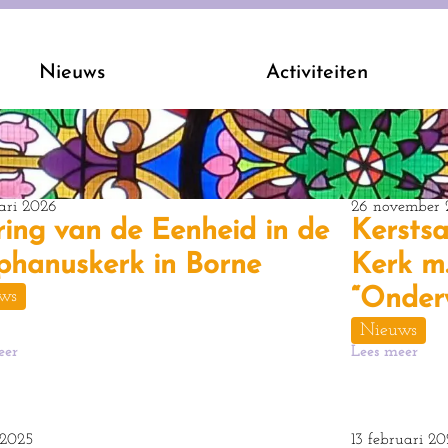
Nieuws
Activiteiten
uari 2026
26 november 
ring van de Eenheid in de
Kersts
phanuskerk in Borne
Kerk m.
“Onder
ws
Nieuws
eer
Lees meer
 2025
13 februari 20