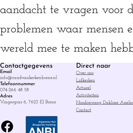
aandacht te vragen voor d
problemen waar mensen el
wereld mee te maken hebb
Contactgegevens
Direct naar
Email
Over ons
info@raadvankerkenborne.nl
Lidkerken
Telefoonnummer
Actueel
074-266 48 58
Activiteiten
Adres
Vingergras 6, 7623 EJ Borne
Noodopvang Dakloze Asielz
Contact
Facebook