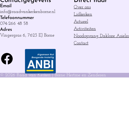
Contactgegevens
Direct naar
Email
Over ons
info@raadvankerkenborne.nl
Lidkerken
Telefoonnummer
Actueel
074-266 48 58
Activiteiten
Adres
Vingergras 6, 7623 EJ Borne
Noodopvang Dakloze Asielz
Contact
Facebook
© 2026 Raad van Kerken | Borne Hertme en Zenderen