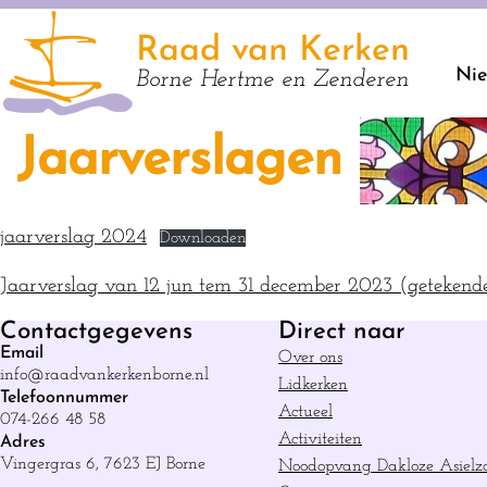
Raad van Kerken
Ni
Borne Hertme en Zenderen
Jaarverslagen
jaarverslag 2024
Downloaden
Jaarverslag van 12 jun tem 31 december 2023 (getekende
Contactgegevens
Direct naar
Email
Over ons
info@raadvankerkenborne.nl
Lidkerken
Telefoonnummer
Actueel
074-266 48 58
Activiteiten
Adres
Vingergras 6, 7623 EJ Borne
Noodopvang Dakloze Asielz