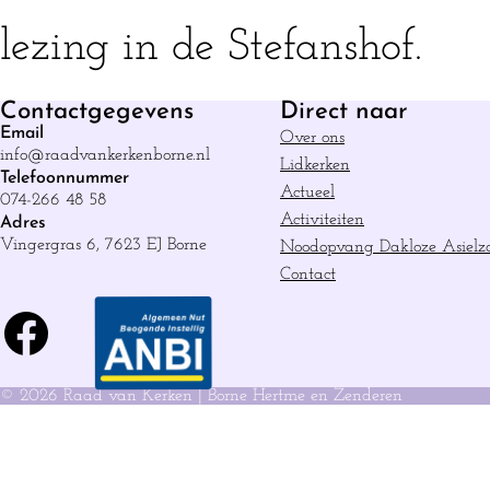
lezing in de Stefanshof.
Contactgegevens
Direct naar
Email
Over ons
info@raadvankerkenborne.nl
Lidkerken
Telefoonnummer
Actueel
074-266 48 58
Activiteiten
Adres
Vingergras 6, 7623 EJ Borne
Noodopvang Dakloze Asielz
Contact
Facebook
© 2026 Raad van Kerken | Borne Hertme en Zenderen