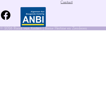
Contact
Facebook
© 2026 Raad van Kerken | Borne Hertme en Zenderen