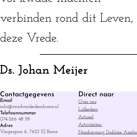
verbinden rond dit Leven, 
deze Vrede.
Ds. Johan Meijer
Contactgegevens
Direct naar
Email
Over ons
info@raadvankerkenborne.nl
Lidkerken
Telefoonnummer
Actueel
074-266 48 58
Activiteiten
Adres
Vingergras 6, 7623 EJ Borne
Noodopvang Dakloze Asielz