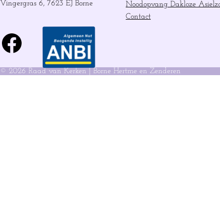
Vingergras 6, 7623 EJ Borne
Noodopvang Dakloze Asielz
Contact
Facebook
© 2026 Raad van Kerken | Borne Hertme en Zenderen